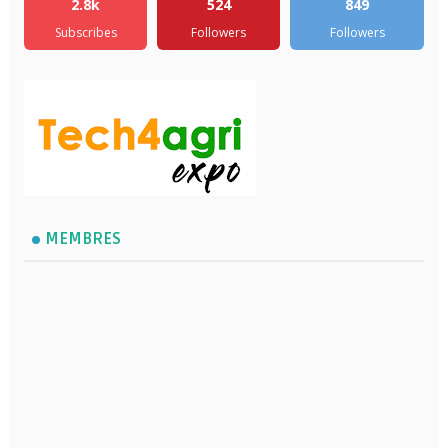
2.8k
524
849
Subscribes
Followers
Followers
MEMBRES