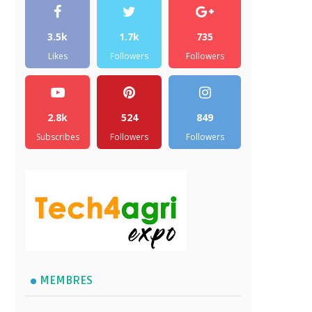
3.5k
1.7k
735
Likes
Followers
Followers
2.8k
524
849
Subscribes
Followers
Followers
MEMBRES