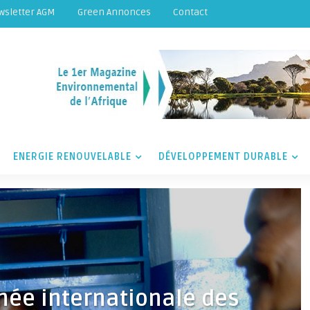
wsletter AGM
Green Annonces
Contact
ENERGIE RENOUVELABLE
DÉVELOPPEMENT DURABLE
rnée internationale des