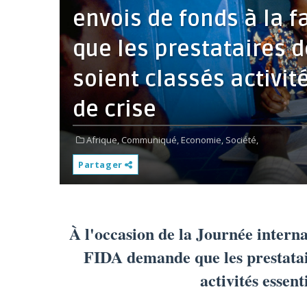
envois de fonds à la f
que les prestataires d
soient classés activit
de crise
Afrique,
Communiqué,
Economie,
Société,
Partager
À l'occasion de la Journée internat
FIDA demande que les prestatair
activités essent