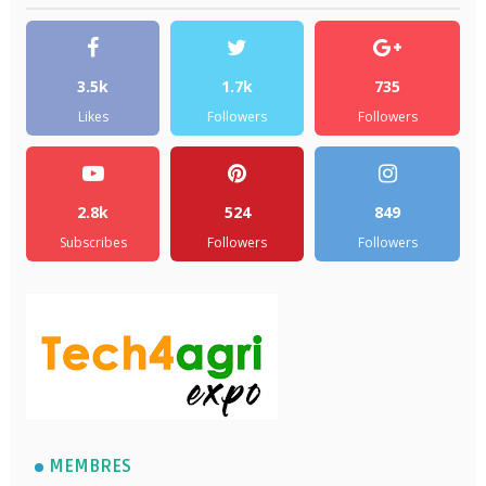
3.5k
1.7k
735
Likes
Followers
Followers
2.8k
524
849
Subscribes
Followers
Followers
MEMBRES