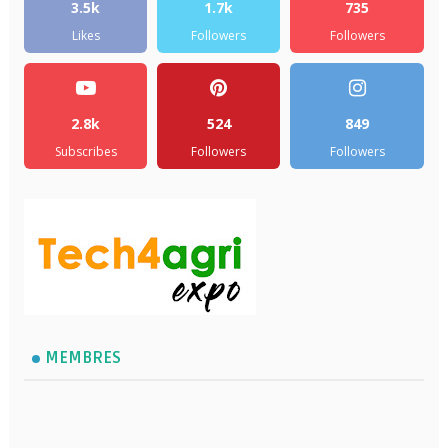
3.5k
1.7k
735
Likes
Followers
Followers
2.8k
524
849
Subscribes
Followers
Followers
MEMBRES