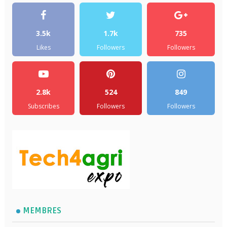
3.5k
1.7k
735
Likes
Followers
Followers
2.8k
524
849
Subscribes
Followers
Followers
MEMBRES