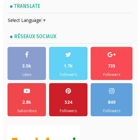
TRANSLATE
Select Language
▼
RÉSEAUX SOCIAUX
3.5k
1.7k
735
Likes
Followers
Followers
2.8k
524
849
Subscribes
Followers
Followers