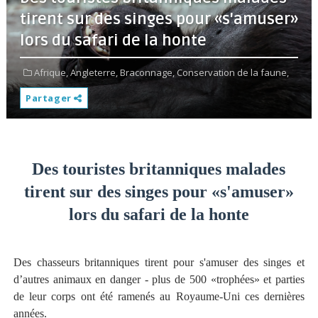
tirent sur des singes pour «s'amuser»
lors du safari de la honte
Afrique,
Angleterre,
Braconnage,
Conservation de la faune,
Partager
Des touristes britanniques malades
tirent sur des singes pour «s'amuser»
lors du safari de la honte
Des chasseurs britanniques tirent pour s'amuser des singes et
d’autres animaux en danger - plus de 500 «trophées» et parties
de leur corps ont été ramenés au Royaume-Uni ces dernières
années.