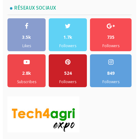
RÉSEAUX SOCIAUX
3.5k
1.7k
735
Likes
Followers
Followers
2.8k
524
849
Subscribes
Followers
Followers