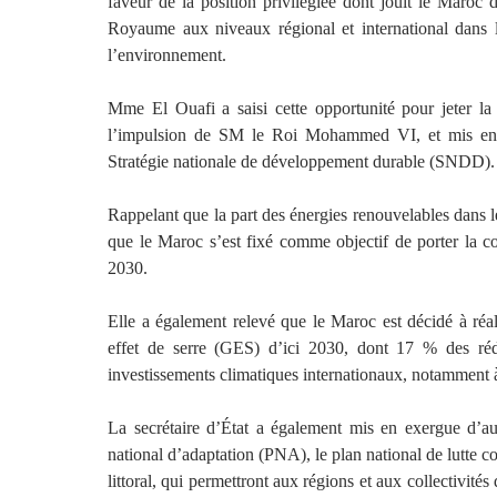
faveur de la position privilégiée dont jouit le Maro
Royaume aux niveaux régional et international dans 
l’environnement.
Mme El Ouafi a saisi cette opportunité pour jeter l
l’impulsion de SM le Roi Mohammed VI, et mis en 
Stratégie nationale de développement durable (SNDD).
Rappelant que la part des énergies renouvelables dans 
que le Maroc s’est fixé comme objectif de porter la c
2030.
Elle a également relevé que le Maroc est décidé à réal
effet de serre (GES) d’ici 2030, dont 17 % des ré
investissements climatiques internationaux, notamment à 
La secrétaire d’État a également mis en exergue d’a
national d’adaptation (PNA), le plan national de lutte co
littoral, qui permettront aux régions et aux collectivité