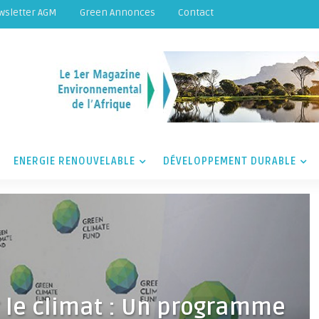
wsletter AGM
Green Annonces
Contact
ENERGIE RENOUVELABLE
DÉVELOPPEMENT DURABLE
 le climat : Un programme