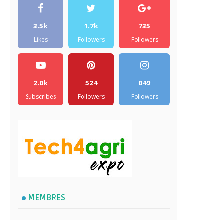
3.5k
1.7k
735
Likes
Followers
Followers
2.8k
524
849
Subscribes
Followers
Followers
MEMBRES