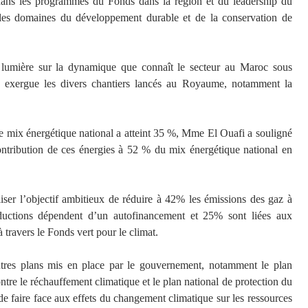
c dans les programmes du Fonds dans la région et du leadership du
les domaines du développement durable et de la conservation de
a lumière sur la dynamique que connaît le secteur au Maroc sous
exergue les divers chantiers lancés au Royaume, notamment la
le mix énergétique national a atteint 35 %, Mme El Ouafi a souligné
ontribution de ces énergies à 52 % du mix énergétique national en
iser l’objectif ambitieux de réduire à 42% les émissions des gaz à
ductions dépendent d’un autofinancement et 25% sont liées aux
travers le Fonds vert pour le climat.
utres plans mis en place par le gouvernement, notamment le plan
ntre le réchauffement climatique et le plan national de protection du
s de faire face aux effets du changement climatique sur les ressources