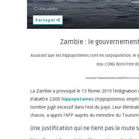
Actualités,
Partager
Zambie : le gouvernement
Assurant que les hippopotames sont en surpopulation, le 
eux. L'ONG Born Free d
L'espèce
Hippopotamus amphibius
est ins
La Zambie a provoqué le 13 février 2019 l'indignatio
d'abattre 2.000
hippopotame
s (
Hippopotamus amphi
nombre jugé excessif dans l'est du pays. Leur élimina
chasse, a appris l'AFP auprès du ministère du Tourism
Une justification qui ne tient pas la route 