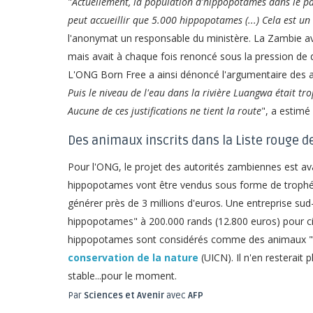
"
Actuellement, la population d'hippopotames dans le p
peut accueillir que 5.000 hippopotames (...) Cela est u
l'anonymat un responsable du ministère. La Zambie av
mais avait à chaque fois renoncé sous la pression de d
L'ONG Born Free a ainsi dénoncé l'argumentaire des au
Puis le niveau de l'eau dans la rivière Luangwa était tr
Aucune de ces justifications ne tient la route
", a estimé
Des animaux inscrits dans la Liste rouge de
Pour l'ONG, le projet des autorités zambiennes est a
hippopotames vont être vendus sous forme de trophée
générer près de 3 millions d'euros. Une entreprise su
hippopotames" à 200.000 rands (12.800 euros) pour ci
hippopotames sont considérés comme des animaux "v
conservation de la nature
(UICN). Il n'en resterait
stable...pour le moment.
Par
Sciences et Avenir
avec
AFP