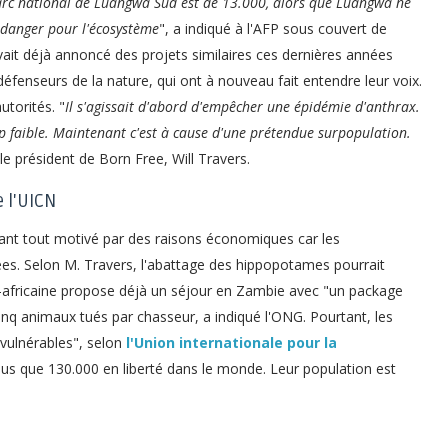
arc national de Luangwa Sud est de 13.000, alors que Luangwa ne
n danger pour l'écosystème
", a indiqué à l'AFP sous couvert de
ait déjà annoncé des projets similaires ces dernières années
éfenseurs de la nature, qui ont à nouveau fait entendre leur voix.
torités. "
Il s'agissait d'abord d'empêcher une épidémie d'anthrax.
op faible. Maintenant c'est à cause d'une prétendue surpopulation.
 le président de Born Free, Will Travers.
 l'UICN
vant tout motivé par des raisons économiques car les
s. Selon M. Travers, l'abattage des hippopotames pourrait
d-africaine propose déjà un séjour en Zambie avec "un package
nq animaux tués par chasseur, a indiqué l'ONG. Pourtant, les
ulnérables", selon
l'Union internationale pour la
 plus que 130.000 en liberté dans le monde. Leur population est