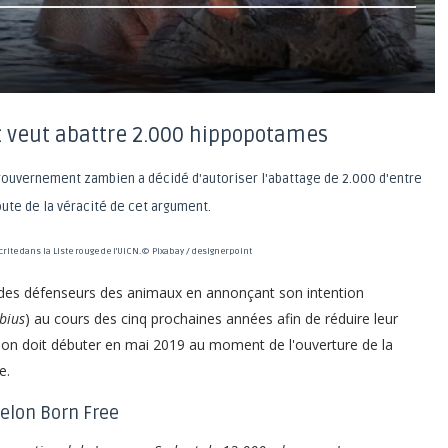
 veut abattre 2.000 hippopotames
gouvernement zambien a décidé d'autoriser l'abattage de 2.000 d'entre
oute de la véracité de cet argument.
crite dans la Liste rouge de l'UICN.
© Pixabay / designerpoint
n des défenseurs des animaux en annonçant son intention
bius
) au cours des cinq prochaines années afin de réduire leur
tion doit débuter en mai 2019 au moment de l'ouverture de la
e.
selon Born Free