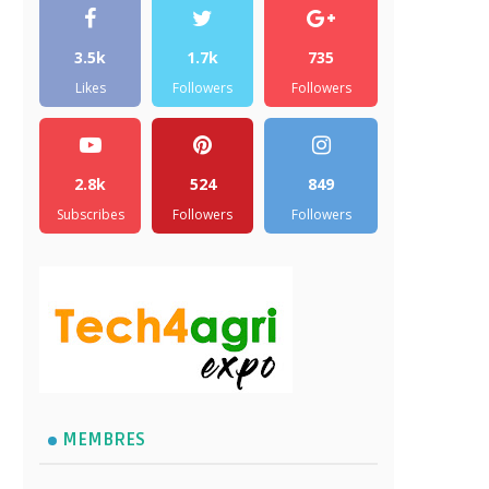
3.5k
1.7k
735
Likes
Followers
Followers
2.8k
524
849
Subscribes
Followers
Followers
MEMBRES