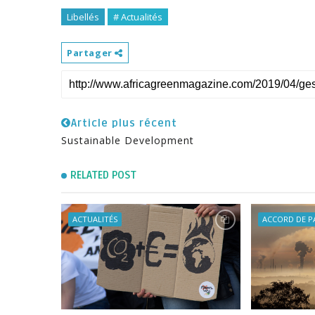
Libellés
# Actualités
Partager
Article plus récent
Sustainable Development
RELATED POST
ACTUALITÉS
ACCORD DE P