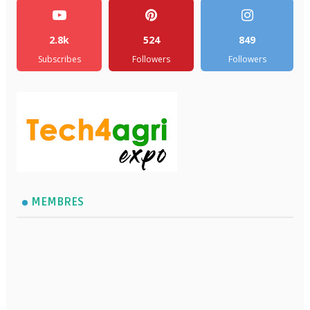
2.8k
524
849
Subscribes
Followers
Followers
MEMBRES