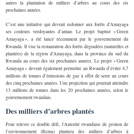
autres la plantation de milliers d’arbres au cours des six
prochaines années.
C’est une initiative qui devrait redonner aux forêts d’Amayaga
ses couleurs verdoyantes d’antan. Le projet baptisé «
Green
Amayaga
»
, a
é
t
é
lanc
é
r
é
cemment par le gouvernement du
Rwanda. Il vise la restauration des for
ê
ts d
é
grad
é
es (naturelles et
plant
é
es) de la r
é
gion d
’
Amayaga, dans la province du sud du
Rwanda au cours des six prochaines ann
é
es. Le projet «
Green
Amayaga
»
devrait
é
galement permettre au Rwanda d
’é
viter 4,7
millions de tonnes d
’é
missions de gaz
à
effet de serre au cours
des cinq prochaines ann
é
es. Une projection qui pourrait atteindre
13 millions de tonnes dans les 20 prochaines ann
é
es, selon le
gouvernement rwandais.
Des milliers d’arbres plantés
Pour relever ce double défi, l’Autorité rwandaise de gestion de
l’environnement (Rema) plantera des milliers d’arbres à