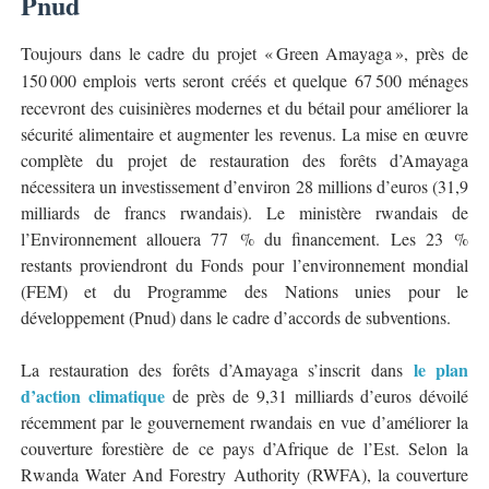
Pnud
Toujours dans le cadre du projet «
Green Amayaga
»
, pr
è
s de
150
000 emplois verts seront cr
éé
s et quelque 67
500 m
é
nages
recevront des cuisini
è
res modernes et du b
é
tail pour am
é
liorer la
s
é
curit
é
alimentaire et augmenter les revenus. La mise en
œ
uvre
complète du projet de restauration des forêts d’Amayaga
nécessitera un investissement d’environ 28 millions d’euros (31,9
milliards de francs rwandais). Le ministère rwandais de
l’Environnement allouera 77 % du financement. Les 23 %
restants proviendront du Fonds pour l’environnement mondial
(FEM) et du Programme des Nations unies pour le
développement (Pnud) dans le cadre d’accords de subventions.
le plan
La restauration des forêts d’Amayaga s’inscrit dans
d’action climatique
de près de 9,31 milliards d’euros dévoilé
récemment par le gouvernement rwandais en vue d’améliorer la
couverture forestière de ce pays d’Afrique de l’Est. Selon la
Rwanda Water And Forestry Authority (RWFA), la couverture