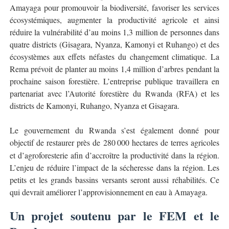
Amayaga pour promouvoir la biodiversité, favoriser les services
écosystémiques, augmenter la productivité agricole et ainsi
réduire la vulnérabilité d’au moins 1,3 million de personnes dans
quatre districts (Gisagara, Nyanza, Kamonyi et Ruhango) et des
écosystèmes aux effets néfastes du changement climatique. La
Rema prévoit de planter au moins 1,4 million d’arbres pendant la
prochaine saison forestière. L’entreprise publique travaillera en
partenariat avec l’Autorité forestière du Rwanda (RFA) et les
districts de Kamonyi, Ruhango, Nyanza et Gisagara.
Le gouvernement du Rwanda s’est également donné pour
objectif de restaurer près de 280
000 hectares de terres agricoles
et d
’
agroforesterie afin d
’
accro
î
tre la productivit
é
dans la r
é
gion.
L
’
enjeu de r
é
duire l
’
impact de la s
é
cheresse dans la r
é
gion. Les
petits et les grands bassins versants seront aussi réhabilités. Ce
qui devrait améliorer l’approvisionnement en eau à Amayaga.
Un projet soutenu par le FEM et le