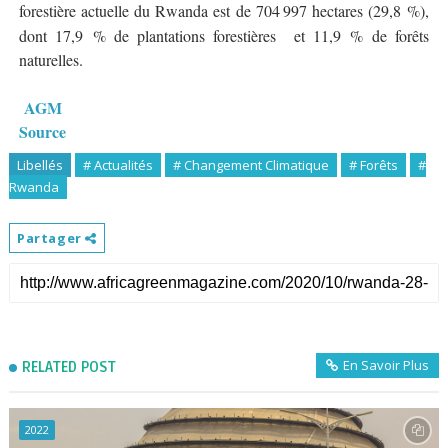
forestière actuelle du Rwanda est de 704
997 hectares (29,8
%),
dont 17,9
% de plantations foresti
è
res
et 11,9
% de for
ê
ts
naturelles.
AGM
Source
Libellés
# Actualités
# Changement Climatique
# Forêts
#
Rwanda
Partager
En Savoir Plus
RELATED POST
2022