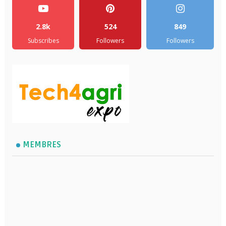
2.8k
524
849
Subscribes
Followers
Followers
MEMBRES