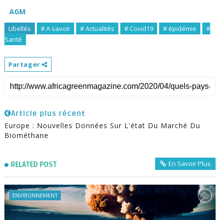
AGM
Libellés
# A savoir
# Actualités
# Covid19
# épidémie
#
Santé
Partager
Article plus récent
Europe : Nouvelles Données Sur L'état Du Marché Du
Biométhane
En Savoir Plus
RELATED POST
ENVIRONNEMENT