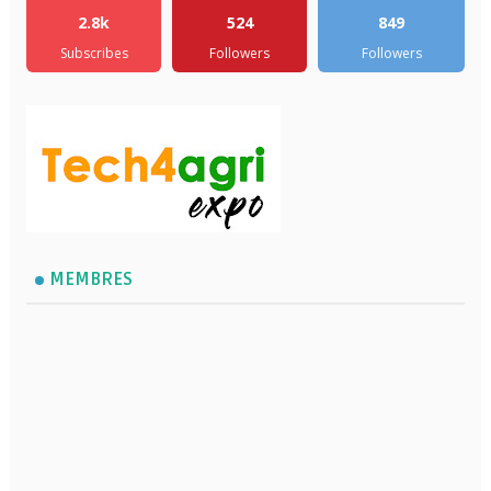
2.8k
524
849
Subscribes
Followers
Followers
MEMBRES