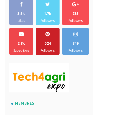
3.5k
1.7k
735
Likes
Followers
Followers
2.8k
524
849
Subscribes
Followers
Followers
MEMBRES