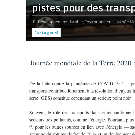
pistes pour des trans
Développement durable,
Environnement,
Journée Mo
Partager
Journée mondiale de la Terre 2020 : 
De la lutte contre la pandémie de COVID-19 à la pro
transports contribue fortement à la résolution d’enjeux i
serre (GES) constitue cependant un sérieux point noir.
Souvent, le rôle des transports dans le réchauffement
secteurs très polluants, comme l’énergie. Pourtant, pl
% pour les autres sources en lien avec l’énergie — sa
attendue du volume de fret de 70 % et un doublement de 