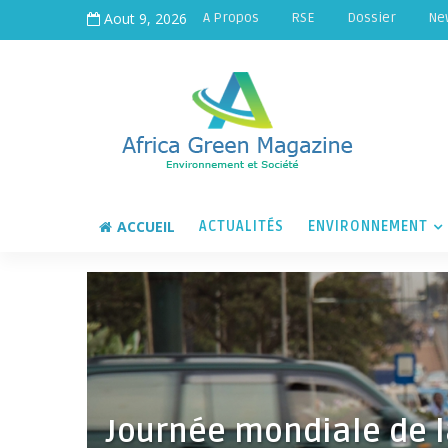
Aout 9, 2026
A Propos
RSE
Dossier
Ne
ACCUEIL
ACTUALITÉS
ENVIRONNEMENT
Journée mondiale de l