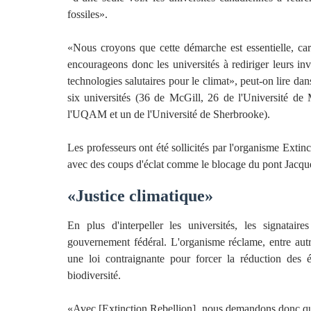
fossiles».
«Nous croyons que cette démarche est essentielle, car
encourageons donc les universités à rediriger leurs inv
technologies salutaires pour le climat», peut-on lire da
six universités (36 de McGill, 26 de l'Université de
l'UQAM et un de l'Université de Sherbrooke).
Les professeurs ont été sollicités par l'organisme Extin
avec des coups d'éclat comme le blocage du pont Jacqu
«Justice climatique»
En plus d'interpeller les universités, les signatai
gouvernement fédéral. L'organisme réclame, entre autr
une loi contraignante pour forcer la réduction des é
biodiversité.
«Avec [Extinction Rebellion], nous demandons donc qu