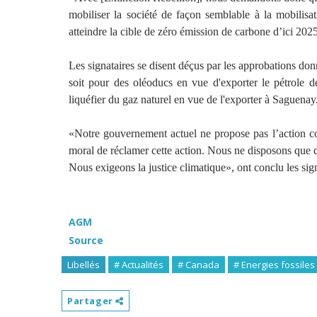
mobiliser la société de façon semblable à la mobilis
atteindre la cible de zéro émission de carbone d’ici 2025»,
Les signataires se disent déçus par les approbations don
soit pour des oléoducs en vue d'exporter le pétrole 
liquéfier du gaz naturel en vue de l'exporter à Saguenay
«Notre gouvernement actuel ne propose pas l’action cour
moral de réclamer cette action. Nous ne disposons que de
Nous exigeons la justice climatique», ont conclu les sign
AGM
Source
Libellés
# Actualités
# Canada
# Energies fossiles
Partager