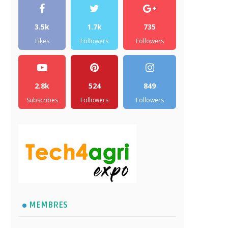
3.5k
1.7k
735
Likes
Followers
Followers
2.8k
524
849
Subscribes
Followers
Followers
MEMBRES