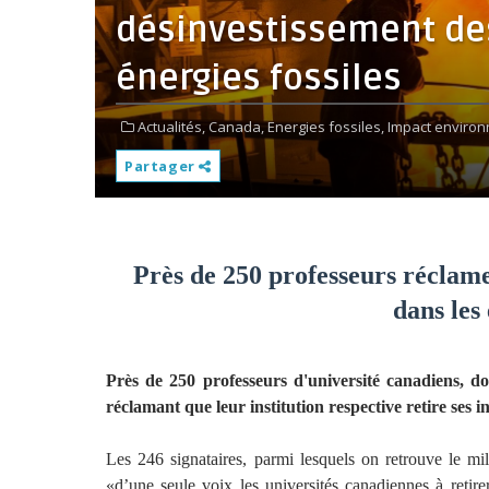
désinvestissement des
énergies fossiles
Actualités,
Canada,
Energies fossiles,
Impact environ
Partager
Près de 250 professeurs réclame
dans les 
Près de 250 professeurs d'université canadiens, d
réclamant que leur institution respective retire ses i
Les 246 signataires, parmi lesquels on retrouve le mi
«d’une seule voix les universités canadiennes à retire