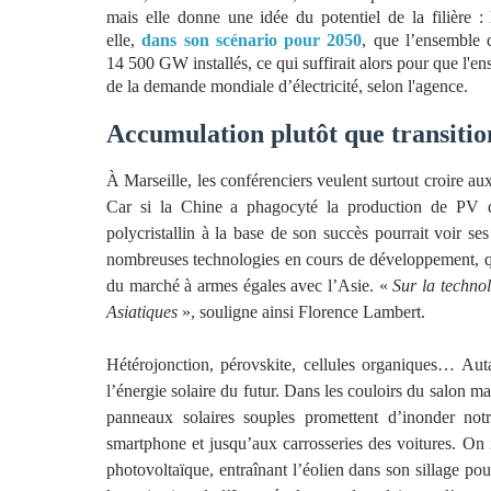
mais elle donne une idée du potentiel de la filière : 
elle,
dans son scénario pour 2050
, que l’ensemble d
14 500 GW installés, ce qui suffirait alors pour que l'
de la demande mondiale d’électricité, selon l'agence.
Accumulation plutôt que transitio
À Marseille, les conférenciers veulent surtout croire au
Car si la Chine a phagocyté la production de PV dep
polycristallin à la base de son succès pourrait voir se
nombreuses technologies en cours de développement, qu
du marché à armes égales avec l’Asie. «
Sur la techno
Asiatiques
», souligne ainsi Florence Lambert.
Hétérojonction, pérovskite, cellules organiques… Aut
l’énergie solaire du futur. Dans les couloirs du salon mar
panneaux solaires souples promettent d’inonder notr
smartphone et jusqu’aux carrosseries des voitures. On 
photovoltaïque, entraînant l’éolien dans son sillage po