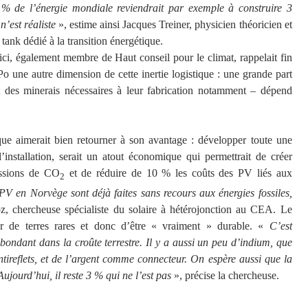
0 % de l’énergie mondiale reviendrait par exemple à construire 3
n’est réaliste
», estime ainsi Jacques Treiner, physicien théoricien et
k tank dédié à la transition énergétique.
ci, également membre de Haut conseil pour le climat, rappelait fin
 une autre dimension de cette inertie logistique : une grande part
ort des minerais nécessaires à leur fabrication notamment – dépend
e aimerait bien retourner à son avantage : développer toute une
’installation, serait un atout économique qui permettrait de créer
issions de CO
et de réduire de 10 % les coûts des PV liés aux
2
PV en Norvège sont déjà faites sans recours aux énergies fossiles,
oz, chercheuse spécialiste du solaire à hétérojonction au CEA. Le
ser de terres rares et donc d’être « vraiment » durable. «
C’est
bondant dans la croûte terrestre. Il y a aussi un peu d’indium, que
ntireflets, et de l’argent comme connecteur. On espère aussi que la
ujourd’hui, il reste 3 % qui ne l’est pas
», précise la chercheuse.