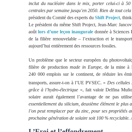
inclut du nucléaire dans le mix, porter celui-ci à 5
centrales par semaine jusqu’en 2050. Rien de tout cela 
président du Comité des experts du
Shift Project
, thin
Le président du même Shift Project, Jean-Marc Jancovi
août
lors d’une leçon inaugurale
donnée à Sciences Po
de la filière renouvelable – l’extraction et le transp
aujourd’hui entièrement des ressources fossiles.
Un problème que le secteur européen du photovoltaïqu
filière de production
made in Europe
, de la mine à l
240 000 emplois sur le continent, de réduire les ém
transports, assure-t-on à l’UE PVSEC. «
Des cellules 
grâce à l’hydro-électrique
», fait valoir Delfina Muñ
solaire aurait également l’avantage de ne pas utili
essentiellement du silicium, deuxième élément le plus a
l’on peut remplacer par du zinc, pour ses propriétés a
prochaine génération de solaire soit 100 % recyclable. A
L’Eroi et l’effondrement