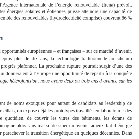
l’Agence internationale de l’énergie renouvelable (Irena) prévoit,
es énergies solaires et éoliennes puisse atteindre une capacité de
ensemble des renouvelables (hydroélectricité comprise) couvrent 86 %
n
x opportunités européennes – et françaises – sur ce marché d’avenir.
uis plus de dix ans, la technologie traditionnelle au silicium
s progrès plafonner. La prochaine rupture pourrait surgir d’une des
i donneraient à l’Europe une opportunité de repartir à la conquête
logie hétérojonction, nous avons deux ou trois ans d’avance sur les
ant de noms exotiques pour autant de candidats au leadership de
seillais, on expose déjà les prototypes travaillés en laboratoire : des
e quotidien, de couvrir les vitres des bâtiments, les écrans de
imagine alors sans mal se dessiner un avenir radieux fait d’énergie
ur parachever la transition énergétique en quelques décennies. Dans