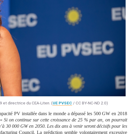
et directrice du CEA-Liten. (
UE PVSEC
/ CC BY-NC-ND 2.0)
 capacité PV installée dans le monde a dépassé les 500 GW en 2018
 «
Si on continue sur cette croissance de 25 % par an, on pourrait
u’à 30 000 GW en 2050. Les dix ans à venir seront décisifs pour les
acturing Council. La prédiction semble volontairement excessive