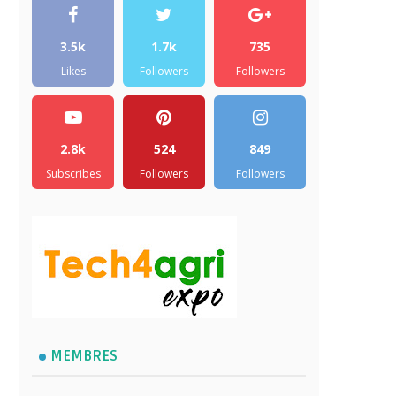
3.5k
1.7k
735
Likes
Followers
Followers
2.8k
524
849
Subscribes
Followers
Followers
MEMBRES