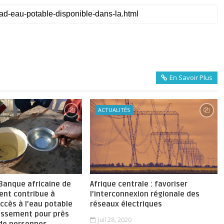
En Savoir Plus
ACTUALITÉS
 Banque africaine de
Afrique centrale : favoriser
nt contribue à
l’interconnexion régionale des
accès à l’eau potable
réseaux électriques
nissement pour près
Juil 28, 2020