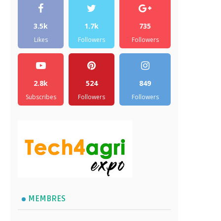
3.5k
1.7k
735
Likes
Followers
Followers
2.8k
524
849
Subscribes
Followers
Followers
MEMBRES