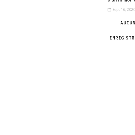
d’un million
Sept 16, 202
AUCUN
ENREGISTR