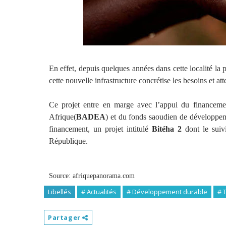
En effet, depuis quelques années dans cette localité la p
cette nouvelle infrastructure concrétise les besoins et at
Ce projet entre en marge avec l’appui du finance
Afrique(
BADEA
) et du fonds saoudien de développem
financement, un projet intitulé
Bitéha 2
dont le suivi
République.
Source: afriquepanorama.com
Libellés
# Actualités
# Développement durable
# 
Partager