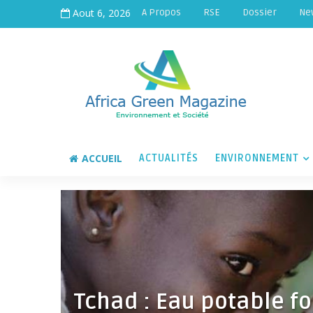
Aout 6, 2026
A Propos
RSE
Dossier
Ne
ACCUEIL
ACTUALITÉS
ENVIRONNEMENT
Tchad : Eau potable f