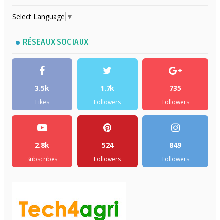
Select Language
▼
RÉSEAUX SOCIAUX
3.5k
1.7k
735
Likes
Followers
Followers
2.8k
524
849
Subscribes
Followers
Followers