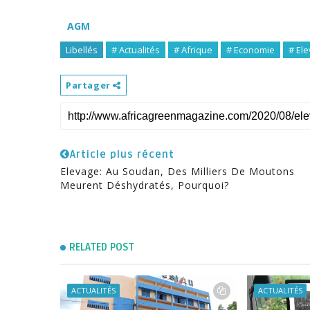
AGM
Libellés
# Actualités
# Afrique
# Economie
# El
Partager
Article plus récent
Elevage: Au Soudan, Des Milliers De Moutons
Meurent Déshydratés, Pourquoi?
RELATED POST
ACTUALITÉS
ACTUALITÉS