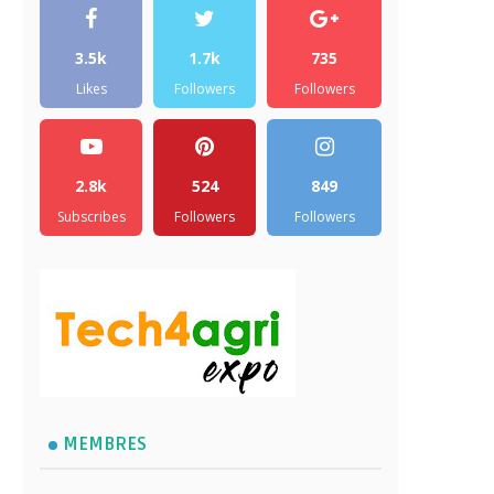
3.5k
1.7k
735
Likes
Followers
Followers
2.8k
524
849
Subscribes
Followers
Followers
MEMBRES