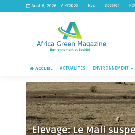
Aout 6, 2026
A Propos
RSE
Dossier
Ne
ACCUEIL
ACTUALITÉS
ENVIRONNEMENT
Elevage: Le Mali suspe