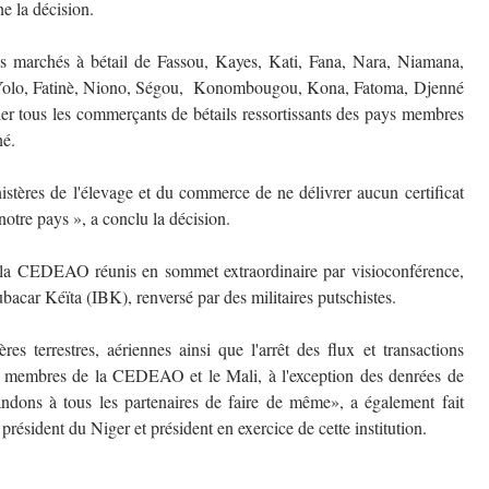
e la décision.
s marchés à bétail de Fassou, Kayes, Kati, Fana, Nara, Niamana,
 Yolo, Fatinè, Niono, Ségou, Konombougou, Kona, Fatoma, Djenné
her tous les commerçants de bétails ressortissants des pays membres
hé.
istères de l'élevage et du commerce de ne délivrer aucun certificat
 notre pays », a conclu la décision.
e la CEDEAO réunis en sommet extraordinaire par visioconférence,
acar Kéïta (IBK), renversé par des militaires putschistes.
es terrestres, aériennes ainsi que l'arrêt des flux et transactions
s membres de la CEDEAO et le Mali, à l'exception des denrées de
emandons à tous les partenaires de faire de même», a également fait
président du Niger et président en exercice de cette institution.