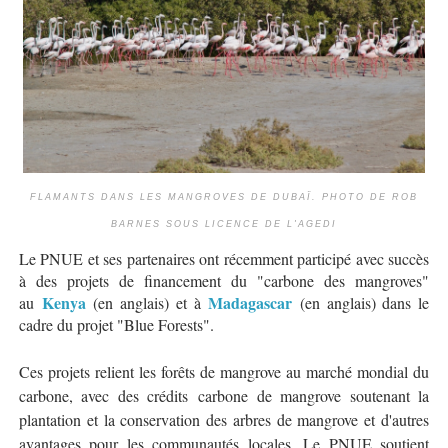
FLAMANTS DANS LES MANGROVES DE DUBAÏ. PHOTO DE ROB
BARNES SOUS LICENCE DE L'AGEDI
Le PNUE et ses partenaires ont récemment participé avec succès
à des projets de financement du "carbone des mangroves"
Kenya
Madagascar
au
(en anglais) et à
(en anglais) dans le
cadre du projet "Blue Forests".
Ces projets relient les forêts de mangrove au marché mondial du
carbone, avec des crédits carbone de mangrove soutenant la
plantation et la conservation des arbres de mangrove et d'autres
avantages pour les communautés locales. Le PNUE soutient