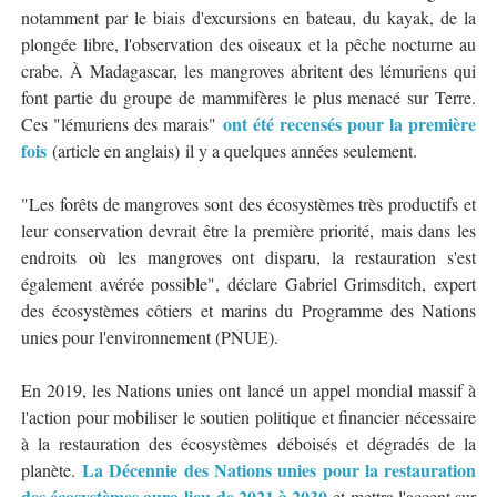
notamment par le biais d'excursions en bateau, du kayak, de la
plongée libre, l'observation des oiseaux et la pêche nocturne au
crabe. À Madagascar, les mangroves abritent des lémuriens qui
font partie du groupe de mammifères le plus menacé sur Terre.
ont été recensés pour la première
Ces "lémuriens des marais"
fois
(article en anglais) il y a quelques années seulement.
"Les forêts de mangroves sont des écosystèmes très productifs et
leur conservation devrait être la première priorité, mais dans les
endroits où les mangroves ont disparu, la restauration s'est
également avérée possible", déclare Gabriel Grimsditch, expert
des écosystèmes côtiers et marins du Programme des Nations
unies pour l'environnement (PNUE).
En 2019, les Nations unies ont lancé un appel mondial massif à
l'action pour mobiliser le soutien politique et financier nécessaire
à la restauration des écosystèmes déboisés et dégradés de la
La Décennie des Nations unies pour la restauration
planète.
des écosystèmes aura lieu de 2021 à 2030
et mettra l'accent sur