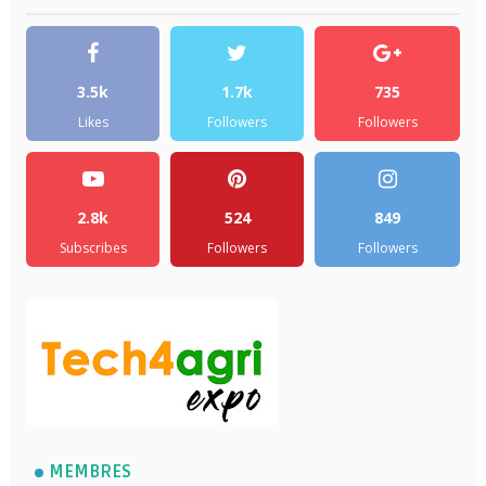
3.5k
1.7k
735
Likes
Followers
Followers
2.8k
524
849
Subscribes
Followers
Followers
MEMBRES