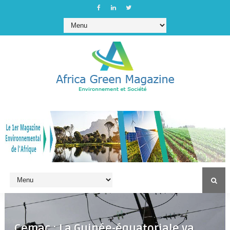
Cemac : La Guinée-équatoriale va