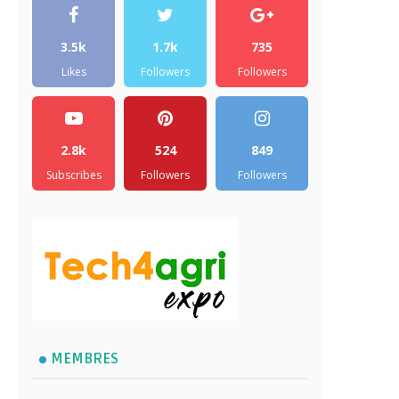
3.5k
1.7k
735
Likes
Followers
Followers
2.8k
524
849
Subscribes
Followers
Followers
MEMBRES