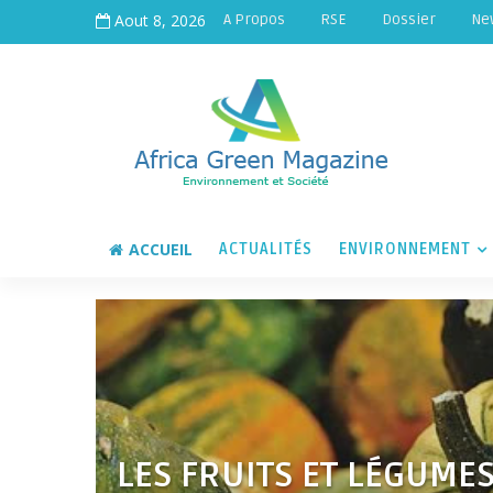
Aout 8, 2026
A Propos
RSE
Dossier
Ne
ACCUEIL
ACTUALITÉS
ENVIRONNEMENT
LES FRUITS ET LÉGUME