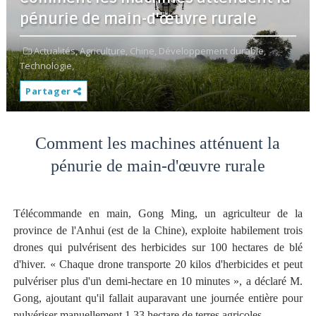
pénurie de main-d'œuvre rurale
Actualités,
Agriculture,
Chine,
Développement durable,
Technologie,
Partager
Comment les machines atténuent la
pénurie de main-d'œuvre rurale
Télécommande en main, Gong Ming, un agriculteur de la
province de l'Anhui (est de la Chine), exploite habilement trois
drones qui pulvérisent des herbicides sur 100 hectares de blé
d'hiver. « Chaque drone transporte 20 kilos d'herbicides et peut
pulvériser plus d'un demi-hectare en 10 minutes », a déclaré M.
Gong, ajoutant qu'il fallait auparavant une journée entière pour
pulvériser manuellement 1,33 hectare de terres agricoles.