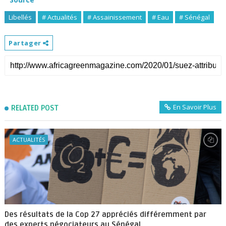
Libellés
# Actualités
# Assainissement
# Eau
# Sénégal
Partager
En Savoir Plus
RELATED POST
ACTUALITÉS
Des résultats de la Cop 27 appréciés différemment par
des experts négociateurs au Sénégal