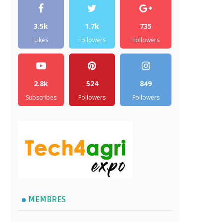
3.5k
1.7k
735
Likes
Followers
Followers
2.8k
524
849
Subscribes
Followers
Followers
MEMBRES