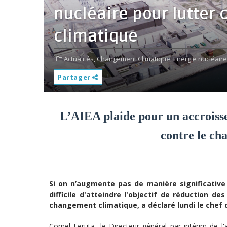
nucléaire pour lutter
climatique
Actualités,
Changement Climatique,
Energie nucléaire
Partager
L’AIEA plaide pour un accroisse
contre le ch
Si on n’augmente pas de manière significative l
difficile d'atteindre l'objectif de réduction d
changement climatique, a déclaré lundi le chef 
Cornel Feruta, le Directeur général par intérim de l