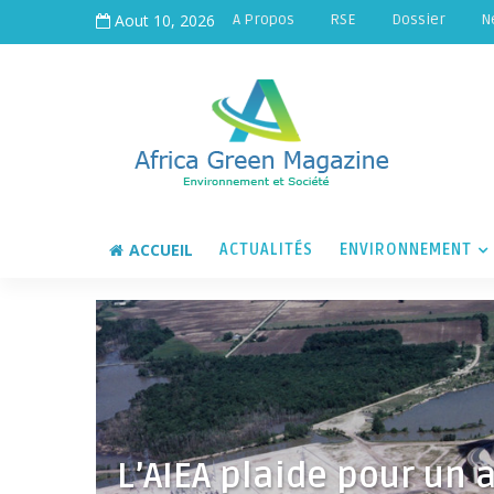
Aout 10, 2026
A Propos
RSE
Dossier
N
ACCUEIL
ACTUALITÉS
ENVIRONNEMENT
L’AIEA plaide pour un 