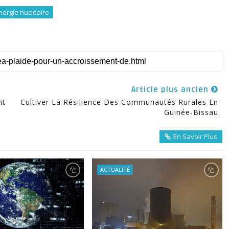
nergie nucléaire
Article plus ancien
nt
Cultiver La Résilience Des Communautés Rurales En
Guinée-Bissau
En Savoir Plus
ACTUALITÉ