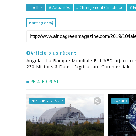
Libellés
# Actualités
# Changement Climatique
# E
Partager
Article plus récent
Angola : La Banque Mondiale Et L’AFD Injectero
230 Millions $ Dans L’agriculture Commerciale
RELATED POST
ENERGIE NUCLÉAIRE
DOSSIER