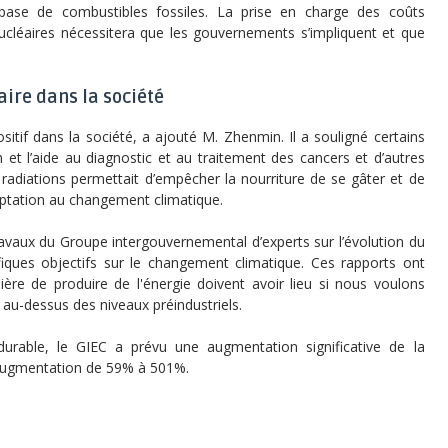
 base de combustibles fossiles. La prise en charge des coûts
 nucléaires nécessitera que les gouvernements s’impliquent et que
aire dans la société
sitif dans la société, a ajouté M. Zhenmin. Il a souligné certains
n et l’aide au diagnostic et au traitement des cancers et d’autres
 radiations permettait d’empêcher la nourriture de se gâter et de
daptation au changement climatique.
vaux du Groupe intergouvernemental d’experts sur l’évolution du
fiques objectifs sur le changement climatique. Ces rapports ont
e de produire de l'énergie doivent avoir lieu si nous voulons
 au-dessus des niveaux préindustriels.
durable, le GIEC a prévu une augmentation significative de la
ne augmentation de 59% à 501%.