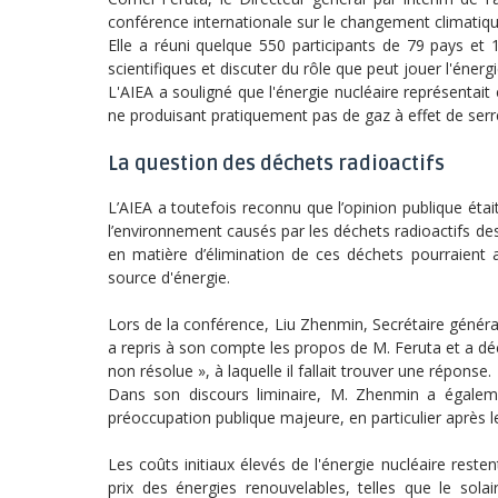
conférence internationale sur le changement climatique 
Elle a réuni quelque 550 participants de 79 pays et 
scientifiques et discuter du rôle que peut jouer l'énergi
L'AIEA a souligné que l'énergie nucléaire représentait e
ne produisant pratiquement pas de gaz à effet de serre
La question des déchets radioactifs
L’AIEA a toutefois reconnu que l’opinion publique éta
l’environnement causés par les déchets radioactifs des
en matière d’élimination de ces déchets pourraient a
source d'énergie.
Lors de la conférence, Liu Zhenmin, Secrétaire généra
a repris à son compte les propos de M. Feruta et a dé
non résolue », à laquelle il fallait trouver une réponse.
Dans son discours liminaire, M. Zhenmin a égaleme
préoccupation publique majeure, en particulier après l
Les coûts initiaux élevés de l'énergie nucléaire rest
prix des énergies renouvelables, telles que le solai