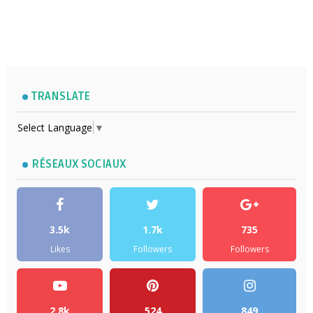
TRANSLATE
Select Language
▼
RÉSEAUX SOCIAUX
3.5k
1.7k
735
Likes
Followers
Followers
2.8k
524
849