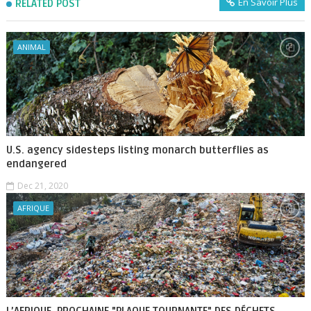
En Savoir Plus
RELATED POST
ANIMAL
U.S. agency sidesteps listing monarch butterflies as
endangered
Dec 21, 2020
AFRIQUE