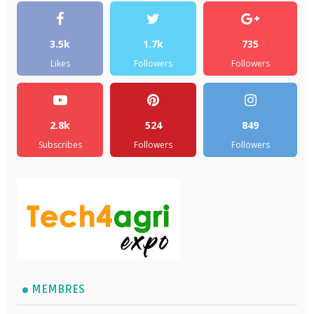
3.5k
1.7k
735
Likes
Followers
Followers
2.8k
524
849
Subscribes
Followers
Followers
MEMBRES