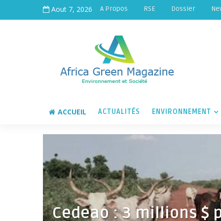
Aout 7, 2026
A Propos
RSE
Dossier
Ne
ACCUEIL
ACTUALITÉS
ENVIRONNEMENT
Cedeao : 3 millions $ 