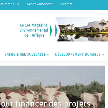
wsletter AGM
Green Annonces
Contact
ENERGIE RENOUVELABLE
DÉVELOPPEMENT DURABLE
pour financer des projets