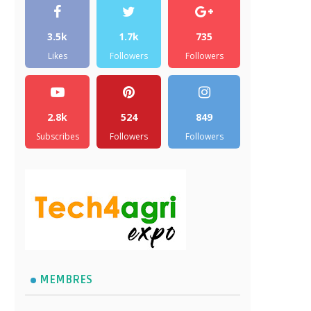
3.5k
1.7k
735
Likes
Followers
Followers
2.8k
524
849
Subscribes
Followers
Followers
MEMBRES