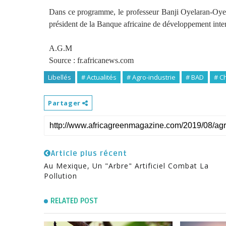
Dans ce programme, le professeur Banji Oyelaran-Oyeyin
président de la Banque africaine de développement interv
A.G.M
Source : fr.africanews.com
Libellés
# Actualités
# Agro-industrie
# BAD
# C
Partager
Article plus récent
Au Mexique, Un "arbre" Artificiel Combat La
Pollution
RELATED POST