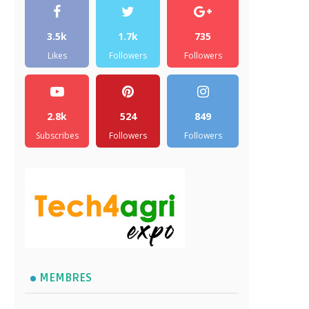
3.5k
1.7k
735
Likes
Followers
Followers
2.8k
524
849
Subscribes
Followers
Followers
MEMBRES