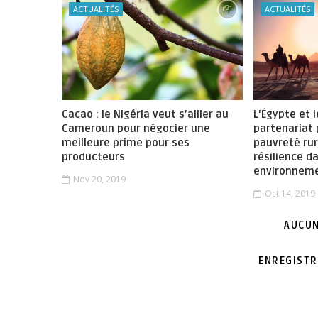
ACTUALITÉS
ACTUALITÉS
Cacao : le Nigéria veut s’allier au
L'Égypte et 
Cameroun pour négocier une
partenariat 
meilleure prime pour ses
pauvreté rur
producteurs
résilience d
environneme
Nov 20, 2019
Oct 14, 2019
AUCUN
ENREGISTR