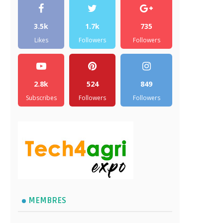
3.5k
1.7k
735
Likes
Followers
Followers
2.8k
524
849
Subscribes
Followers
Followers
MEMBRES