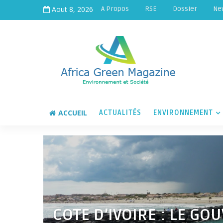
Aout 8, 2026
A Propos
RSE
Dossier
Ne
ACCUEIL
ACTUALITÉS
ENVIRONNEMENT
COTE D’IVOIRE : LE G