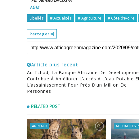
Par Amélia DACOSTA
AGM
Libellés
# Actualités
# Agriculture
# Côte d'ivoire
Partager
Article plus récent
Au Tchad, La Banque Africaine De Développeme
Contribue À Améliorer L’accès À L’eau Potable E
L’assainissement Pour Près D’un Million De
Personnes
RELATED POST
ANIMAUX
ACTUALITÉS 