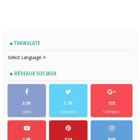
TRANSLATE
Select Language
▼
RÉSEAUX SOCIAUX
3.5k
1.7k
735
Likes
Followers
Followers
2.8k
524
849