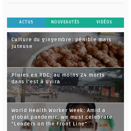
ACTUS
NOUVEAUTÉS
VIDÉOS
Culture du gingembre: pénible mais
juteuse
Pluies en RDC: au moins 24 morts
dans l’est à Uvira
World Health Worker Week: Amid a
global pandemic, we must celebrate
“Leaders on the Front Line”